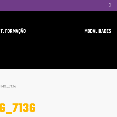
UT. FORMAÇÃO
MODALIDADES
IMG_7136
G_7136