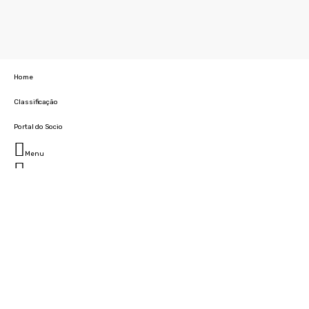
Home
Classificação
Portal do Socio
Menu
Fechar
Home
Clube
História
Marcha
Sede
Instalações