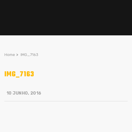
Home
>
IMG_7163
IMG_7163
10 JUNHO, 2016