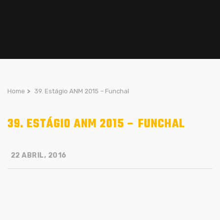
Home
>
39. Estágio ANM 2015 – Funchal
39. ESTÁGIO ANM 2015 – FUNCHAL
22 ABRIL, 2016