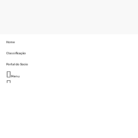
Home
Classificação
Portal do Socio
Menu
Fechar
Home
Clube
História
Marcha
Sede