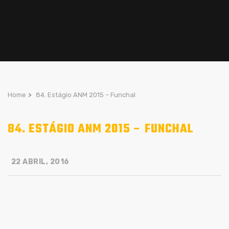
Home
>
84. Estágio ANM 2015 – Funchal
84. ESTÁGIO ANM 2015 – FUNCHAL
22 ABRIL, 2016