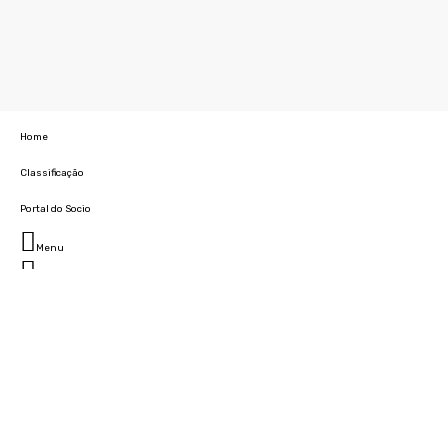
Home
Classificação
Portal do Socio
Menu
Fechar
Home
Clube
História
Marcha
Sede