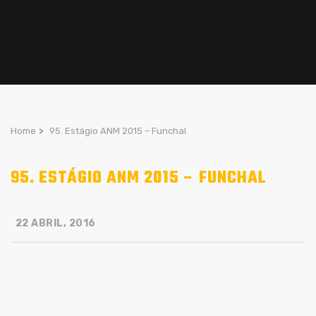
Home
>
95. Estágio ANM 2015 – Funchal
95. ESTÁGIO ANM 2015 – FUNCHAL
22 ABRIL, 2016