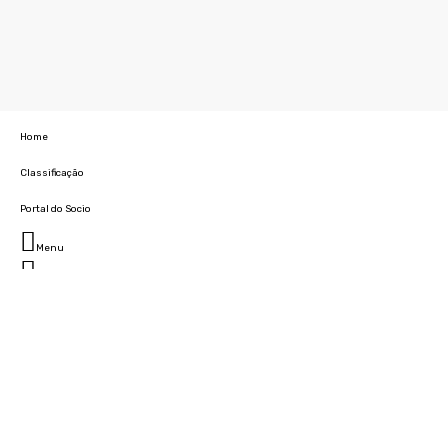
Home
Classificação
Portal do Socio
Menu
Fechar
Home
Clube
História
Marcha
Sede