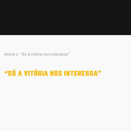
Home
>
“Só a vitória nos interessa”
“SÓ A VITÓRIA NOS INTERESSA”