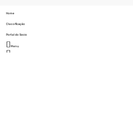
Home
Classificação
Portal do Socio
Menu
Fechar
Home
Clube
História
Marcha
Sede
Instalações
Cidade Desportiva
Estádio da Madeira