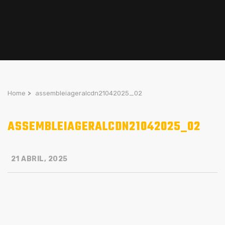
Home
>
assembleiageralcdn21042025_02
ASSEMBLEIAGERALCDN21042025_02
21 ABRIL, 2025