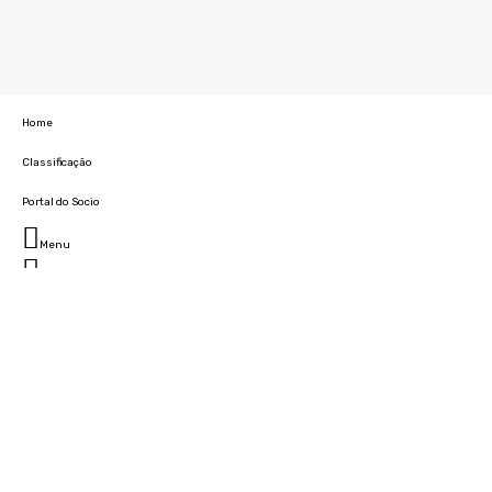
Home
Classificação
Portal do Socio
Menu
Fechar
Home
Clube
História
Marcha
Sede
Instalações