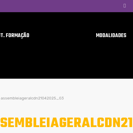
UT. FORMAÇÃO
MODALIDADES
assembleiageralcdn21042025_03
SEMBLEIAGERALCDN2