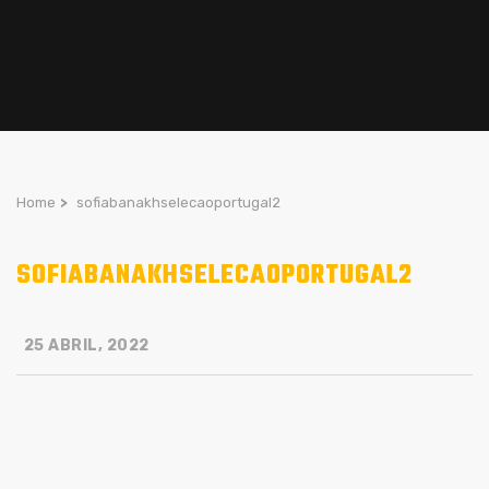
Home
>
sofiabanakhselecaoportugal2
SOFIABANAKHSELECAOPORTUGAL2
25 ABRIL, 2022