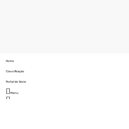
Home
Classificação
Portal do Socio
Menu
Fechar
Home
Clube