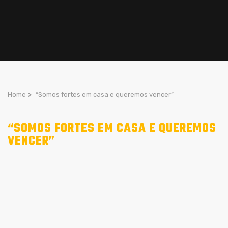
Home
>
“Somos fortes em casa e queremos vencer”
“SOMOS FORTES EM CASA E QUEREMOS
VENCER”