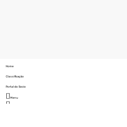
Home
Classificação
Portal do Socio
Menu
Fechar
Home
Clube