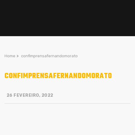
Home
>
confimprensafernandomorato
CONFIMPRENSAFERNANDOMORATO
26 FEVEREIRO, 2022