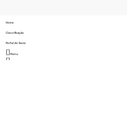
Home
Classificação
Portal do Socio
Menu
Fechar
Home
Clube
História
Marcha
Sede
Instalações
Cidade Desportiva