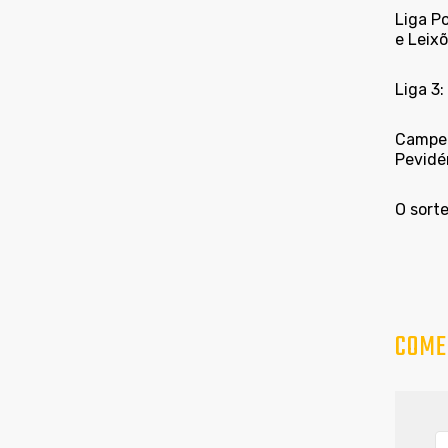
Liga P
e Leixõ
Liga 3:
Campeo
Pevidé
O sort
COME