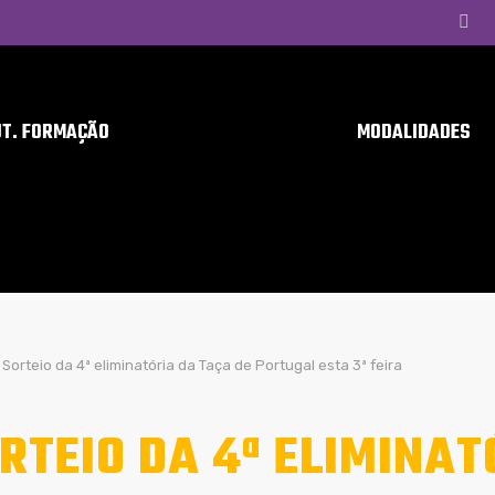
UT. FORMAÇÃO
MODALIDADES
Sorteio da 4ª eliminatória da Taça de Portugal esta 3ª feira
RTEIO DA 4ª ELIMINAT