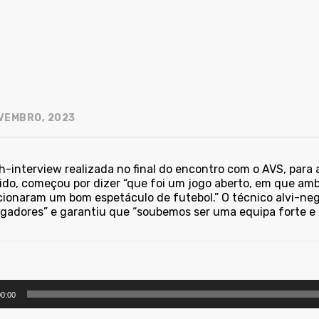
VEMBRO, 2023
h-interview realizada no final do encontro com o AVS, para 
ido, começou por dizer “que foi um jogo aberto, em que am
cionaram um bom espetáculo de futebol.” O técnico alvi-neg
ogadores” e garantiu que “soubemos ser uma equipa forte e 
utor
0:00