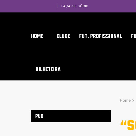
FAÇA-SE SÓCIO
HOME
CLUBE
FUT. PROFISSIONAL
F
BILHETEIRA
Home
>
PUB
“S