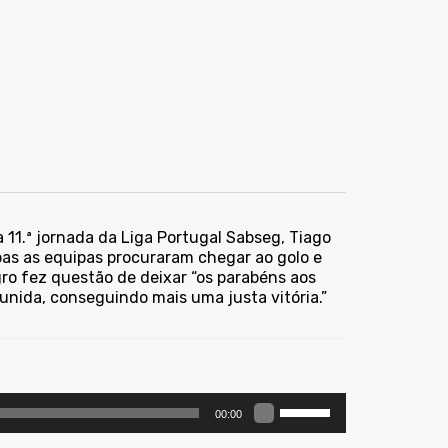
a 11.ª jornada da Liga Portugal Sabseg, Tiago
bas as equipas procuraram chegar ao golo e
ro fez questão de deixar “os parabéns aos
unida, conseguindo mais uma justa vitória.”
Use
00:00
as
setas