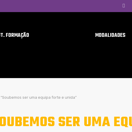
UT. FORMAÇÃO
MODALIDADES
“Soubemos ser uma equipa forte e unida”
OUBEMOS SER UMA EQU