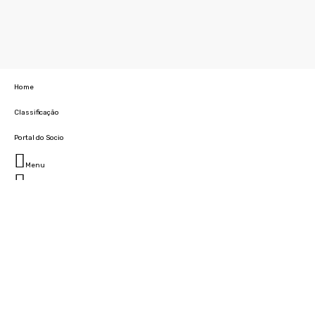
Home
Classificação
Portal do Socio
Menu
Fechar
Home
Clube
História
Marcha
Sede