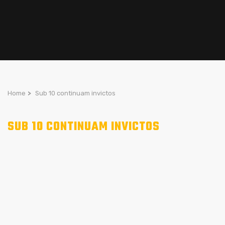
Home
>
Sub 10 continuam invictos
SUB 10 CONTINUAM INVICTOS