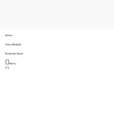
Home
Classificação
Portal do Socio
Menu
Fechar
Home
Clube
História
Marcha
Sede