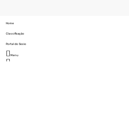
Home
Classificação
Portal do Socio
Menu
Fechar
Home
Clube
História
Marcha
Sede
Instalações
Cidade Desportiva