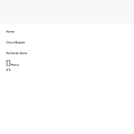
Home
Classificação
Portal do Socio
Menu
Fechar
Home
Clube
História
Marcha
Sede
Instalações