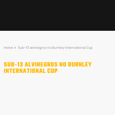
Home
>
Sub-13 alvinegros no Burnley International Cup
SUB-13 ALVINEGROS NO BURNLEY
INTERNATIONAL CUP