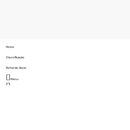
Home
Classificação
Portal do Socio
Menu
Fechar
Home
Clube
História
Marcha