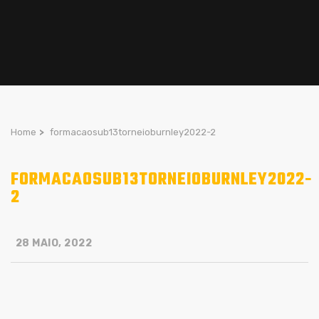
Home
>
formacaosub13torneioburnley2022-2
FORMACAOSUB13TORNEIOBURNLEY2022-
2
28 MAIO, 2022