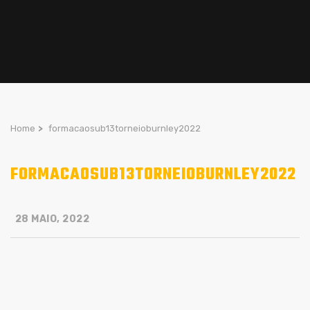
Home
>
formacaosub13torneioburnley2022
FORMACAOSUB13TORNEIOBURNLEY2022
28 MAIO, 2022