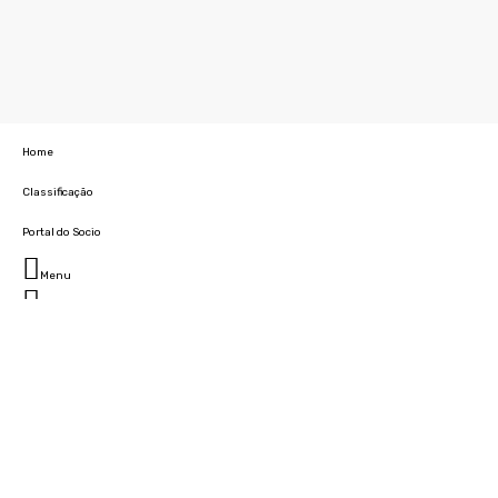
Home
Classificação
Portal do Socio
Menu
Fechar
Home
Clube
História
Marcha
Sede