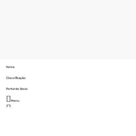
Home
Classificação
Portal do Socio
Menu
Fechar
Home
Clube