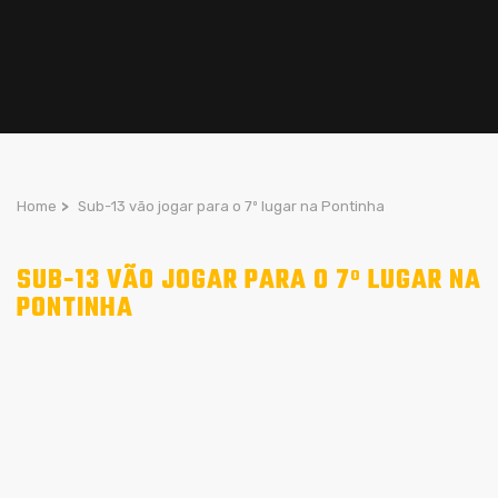
Home
>
Sub-13 vão jogar para o 7º lugar na Pontinha
SUB-13 VÃO JOGAR PARA O 7º LUGAR NA
PONTINHA