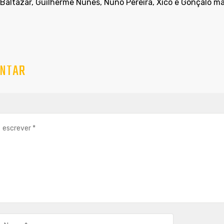
 Baltazar, Guilherme Nunes, Nuno Pereira, Xico e Gonçalo m
NTAR