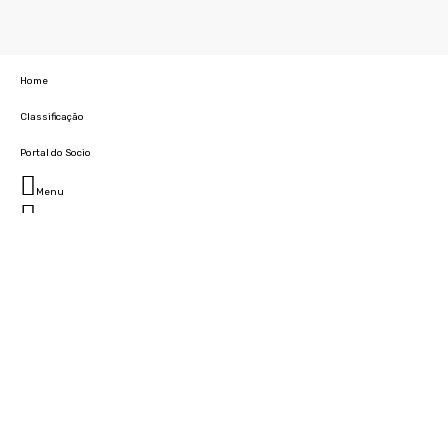
Home
Classificação
Portal do Socio
Menu
Fechar
Home
Clube
História
Marcha
Sede
Instalações
Cidade Desportiva