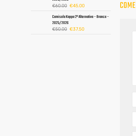
era:
é:
COME
O
O
€
45.00
€
60.00
€60.00.
€45.00.
preço
preço
Camisola Kappa 2ª Alternativa – Branca –
original
atual
2025/2026
era:
é:
O
O
€
37.50
€
50.00
€60.00.
€45.00.
preço
preço
original
atual
era:
é:
€50.00.
€37.50.