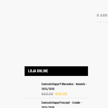
8 ABRI
LOJA ONLINE
Camisola Kappa 1ª Alternativa – Amarela –
2025/2026
O
O
€
45.00
€
60.00
preço
preço
Camisola Kappa Principal – Listada –
original
atual
2025/2026