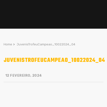
Home
>
JuvenisTrofeuCampeao_10022024_04
JUVENISTROFEUCAMPEAO_10022024_04
12 FEVEREIRO, 2024