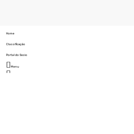
Home
Classificação
Portal do Socio
Menu
Fechar
Home
Clube
História
Marcha
Sede
Instalações