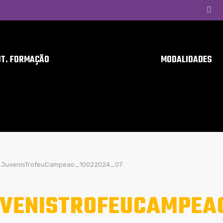
UT. FORMAÇÃO
MODALIDADES
JuvenisTrofeuCampeao_10022024_07
VENISTROFEUCAMPEA