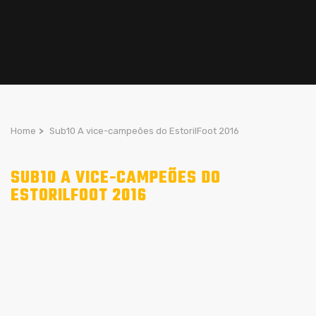
Home
>
Sub10 A vice-campeões do EstorilFoot 2016
SUB10 A VICE-CAMPEÕES DO
ESTORILFOOT 2016