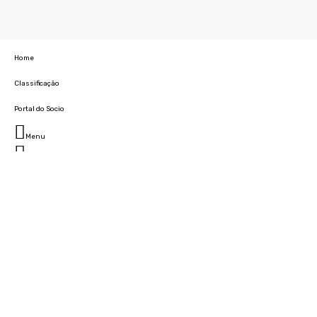
Home
Classificação
Portal do Socio
Menu
Fechar
Home
Clube
História
Marcha
Sede
Instalações
Cidade Desportiva