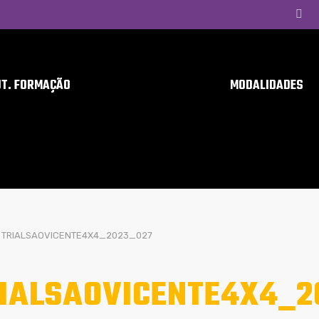
UT. FORMAÇÃO
MODALIDADES
TRIALSAOVICENTE4X4_2023_027
IALSAOVICENTE4X4_2