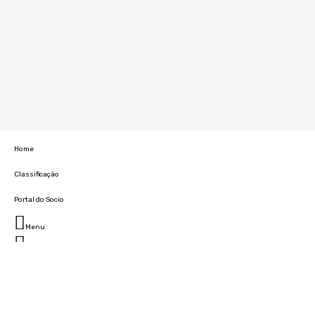
Home
Classificação
Portal do Socio
Menu
Fechar
Home
Clube