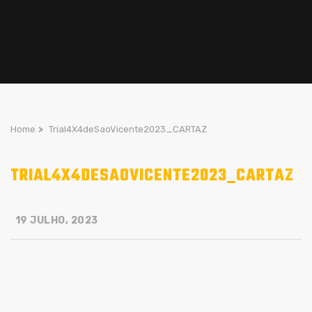
Home
>
Trial4X4deSaoVicente2023_CARTAZ
TRIAL4X4DESAOVICENTE2023_CARTAZ
19 JULHO, 2023