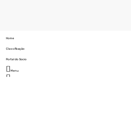
Home
Classificação
Portal do Socio
Menu
Fechar
Home
Clube
História
Marcha
Sede