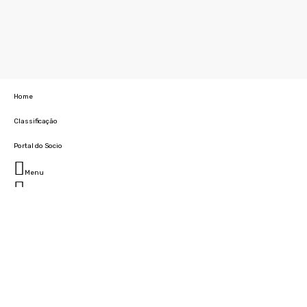
Home
Classificação
Portal do Socio
Menu
Fechar
Home
Clube
História
Marcha
Sede