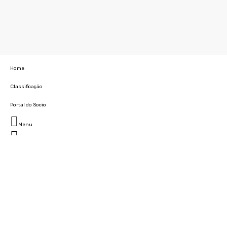
Home
Classificação
Portal do Socio
Menu
Fechar
Home
Clube
História
Marcha
Sede