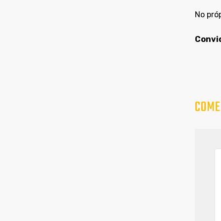
No próp
Convid
COME