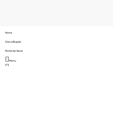
Home
Classificação
Portal do Socio
Menu
Fechar
Home
Clube
História
Marcha
Sede