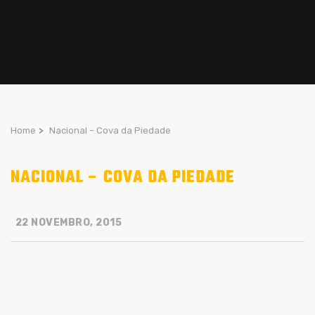
Home
>
Nacional – Cova da Piedade
NACIONAL – COVA DA PIEDADE
22 NOVEMBRO, 2015