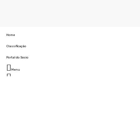
Home
Classificação
Portal do Socio
Menu
Fechar
Home
Clube
História
Marcha
Sede
Instalações