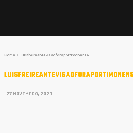
Home
>
luisfreireantevisaoforaportimonense
LUISFREIREANTEVISAOFORAPORTIMONEN
27 NOVEMBRO, 2020