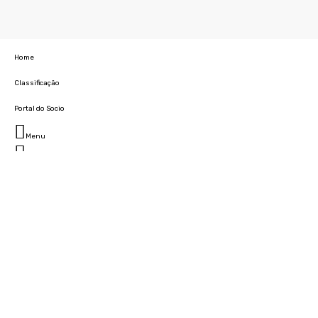
Home
Classificação
Portal do Socio
Menu
Fechar
Home
Clube
História
Marcha
Sede
Instalações
Cidade Desportiva