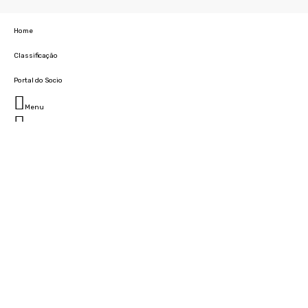
Home
Classificação
Portal do Socio
Menu
Fechar
Home
Clube
História
Marcha
Sede
Instalações
Cidade Desportiva
Estádio da Madeira