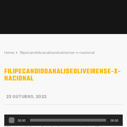
Home
>
filipecandidoanaliseoliveirense-x-nacional
FILIPECANDIDOANALISEOLIVEIRENSE-X-
NACIONAL
23 OUTUBRO, 2022
Reprodutor
00:00
00:00
de