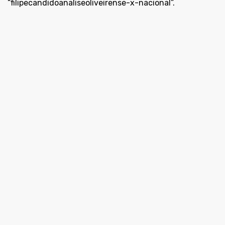
áudio
“filipecandidoanaliseoliveirense-x-nacional”.