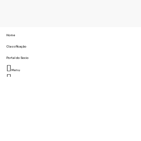
Home
Classificação
Portal do Socio
Menu
Fechar
Home
Clube
História
Marcha
Sede
Instalações