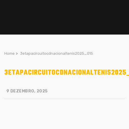
Home
>
3etapacircuitocdnacionaltenis2025_015
3ETAPACIRCUITOCDNACIONALTENIS2025
9 DEZEMBRO, 2025