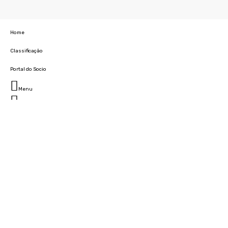
Home
Classificação
Portal do Socio
Menu
Fechar
Home
Clube
História
Marcha
Sede
Instalações
Cidade Desportiva