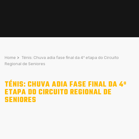
Home
>
Ténis: Chuva adia fase final da 4ª etapa do Circuito
Regional de Seniores
TÉNIS: CHUVA ADIA FASE FINAL DA 4ª
ETAPA DO CIRCUITO REGIONAL DE
SENIORES