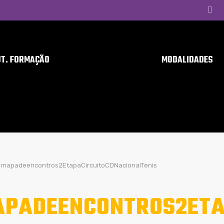
UT. FORMAÇÃO
MODALIDADES
mapadeencontros2EtapaCircuitoCDNacionalTenis
PADEENCONTROS2ETA