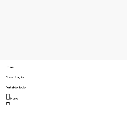
Home
Classificação
Portal do Socio
Menu
Fechar
Home
Clube