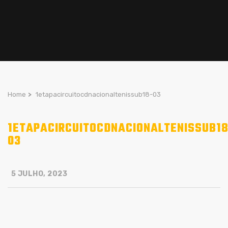
Home
>
1etapacircuitocdnacionaltenissub18-03
1ETAPACIRCUITOCDNACIONALTENISSUB18
03
5 JULHO, 2023