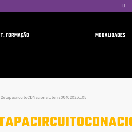
UT. FORMAÇÃO
MODALIDADES
2etapacircuitoCDNacional_tenis08102023_05
TAPACIRCUITOCDNACI