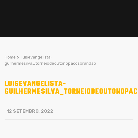
Home
>
luisevangelista-
guilhermesilva_torneiodeoutonopacosbrandao
LUISEVANGELISTA-
GUILHERMESILVA_TORNEIODEOUTONOPA
12 SETEMBRO, 2022