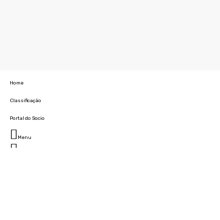
Home
Classificação
Portal do Socio
Menu
Fechar
Home
Clube
História
Marcha