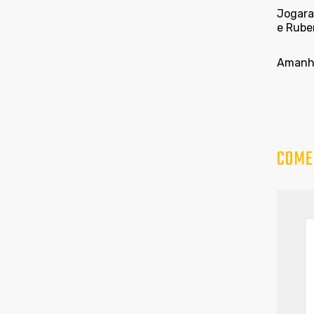
Jogaram
e Rube
Amanhã
COME