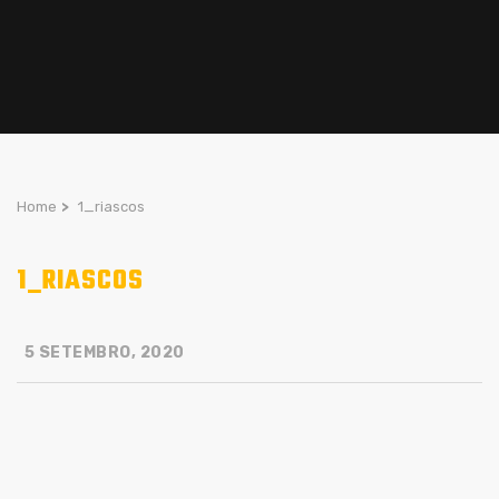
Home
>
1_riascos
1_RIASCOS
5 SETEMBRO, 2020