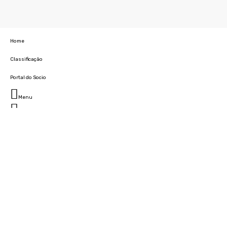
Home
Classificação
Portal do Socio
Menu
Fechar
Home
Clube
História
Marcha
Sede
Instalações
Cidade Desportiva