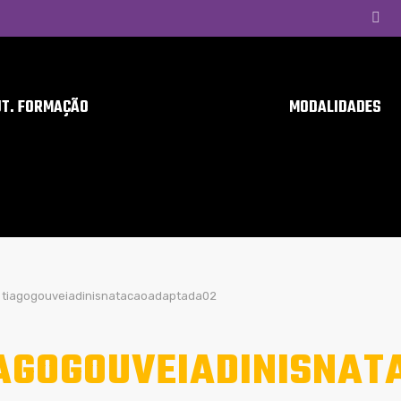
UT. FORMAÇÃO
MODALIDADES
tiagogouveiadinisnatacaoadaptada02
AGOGOUVEIADINISNA