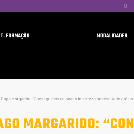
UT. FORMAÇÃO
MODALIDADES
Tiago Margarido: “Conseguimos colocar a incerteza no resultado até ao 
AGO MARGARIDO: “CO