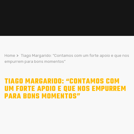
Home
>
Tiago Margarido: “Contamos com um forte apoio e que nos
empurrem para bons momentos”
TIAGO MARGARIDO: “CONTAMOS COM
UM FORTE APOIO E QUE NOS EMPURREM
PARA BONS MOMENTOS”