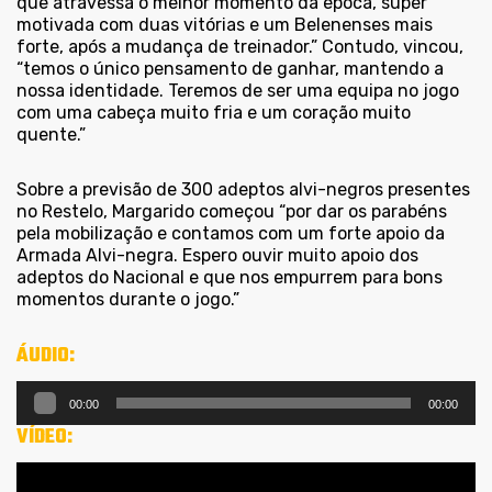
que atravessa o melhor momento da época, super
motivada com duas vitórias e um Belenenses mais
forte, após a mudança de treinador.” Contudo, vincou,
“temos o único pensamento de ganhar, mantendo a
nossa identidade. Teremos de ser uma equipa no jogo
com uma cabeça muito fria e um coração muito
quente.”
Sobre a previsão de 300 adeptos alvi-negros presentes
no Restelo, Margarido começou “por dar os parabéns
pela mobilização e contamos com um forte apoio da
Armada Alvi-negra. Espero ouvir muito apoio dos
adeptos do Nacional e que nos empurrem para bons
momentos durante o jogo.”
ÁUDIO:
Reprodutor
00:00
00:00
de
VÍDEO:
áudio