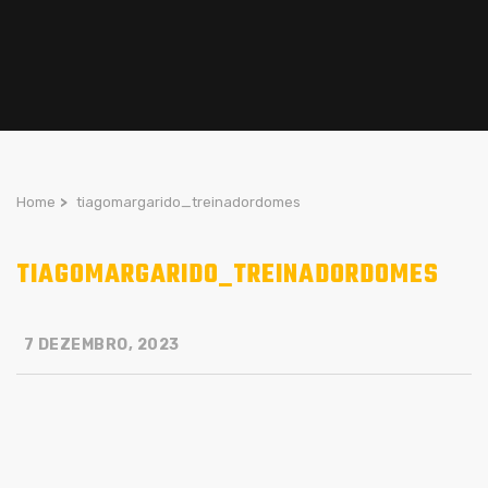
Home
>
tiagomargarido_treinadordomes
TIAGOMARGARIDO_TREINADORDOMES
7 DEZEMBRO, 2023