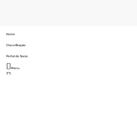
Home
Classificação
Portal do Socio
Menu
Fechar
Home
Clube
História
Marcha
Sede
Instalações